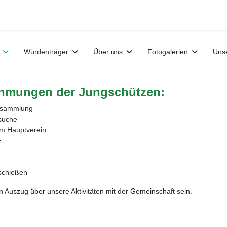
Würdenträger
Über uns
Fotogalerien
Uns
hmungen der Jungschützen:
rsammlung
esuche
em Hauptverein
e
schießen
in Auszug über unsere Aktivitäten mit der Gemeinschaft sein.