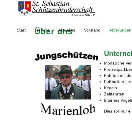
Über uns
Start
Termine
Aktuelles
Vorstand
Abteilungen
Unterne
Monatliche Ve
Freizeitparkb
Fahrten mit d
Fußballturnier
Kegeln
Zeltfahrten
Internes Vogel
Dies soll nur e