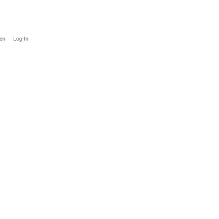
en
·
Log-In